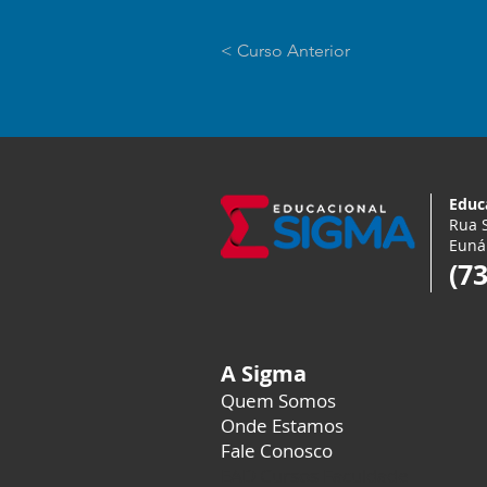
< Curso Anterior
Educ
Rua S
Euná
(7
A Sigma
Quem Somos
Onde Estamos
Fale Conosco
EAD Cursos Faculdade