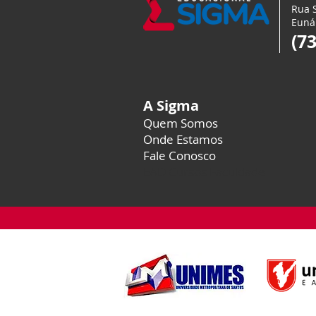
Rua S
Euná
(7
A Sigma
Quem Somos
Onde Estamos
Fale Conosco
EAD Cursos Faculdade