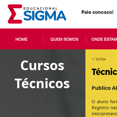
Fale conosco!
HOME
QUEM SOMOS
ONDE ESTA
Cursos
< Voltar
Técni
Técnicos
Publico A
O aluno for
Registro na
interpreta