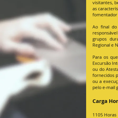
visitantes, 
as caracterí
fomentador 
Ao final do
responsável
grupos dura
Regional e N
Para os que
Excursão Int
ou do Atest
fornecidos 
ou a execuç
pelo e-mail
Carga Hor
1105 Horas