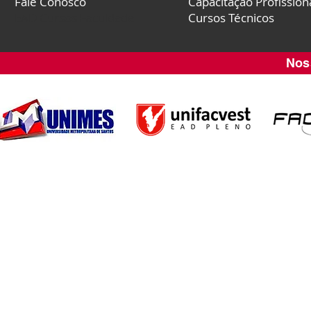
Fale Conosco
Capacitação Profission
EAD Cursos Faculdade
Cursos Técnicos
Nos